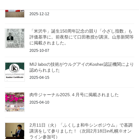
「第16回日本動物超音波技術研究会大会」にて出展、
発表して参りました
2025-12-12
「米沢牛」誕生150周年記念の競り「小ざし指数」も
評価基準に。前夜祭にて口田教授が講演。山形新聞等
に掲載されました。
2025-10-07
MIJ laboの技術がウルグアイのKosher認証機関により
認められました
2025-04-15
肉牛ジャーナル2025.４月号に掲載されました
2025-04-10
2月11日（火）「ふくしま和牛シンポジウム」で基調
講演をして参りました！（次回2月18日in札幌※オン
ライン参加可）