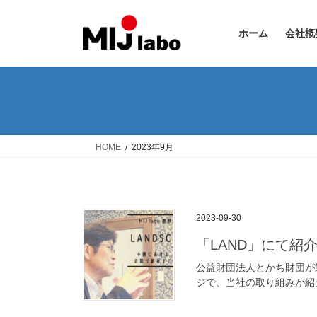
コ
ナ
ン
ビ
ホーム
会社概
テ
ゲ
ン
ー
ツ
シ
へ
ョ
ス
ン
キ
に
ッ
移
HOME
2023年9月
プ
動
2023-09-30
「LAND」にて紹
公益財団法人とかち財団が
ジで、当社の取り組みが紹介されました。