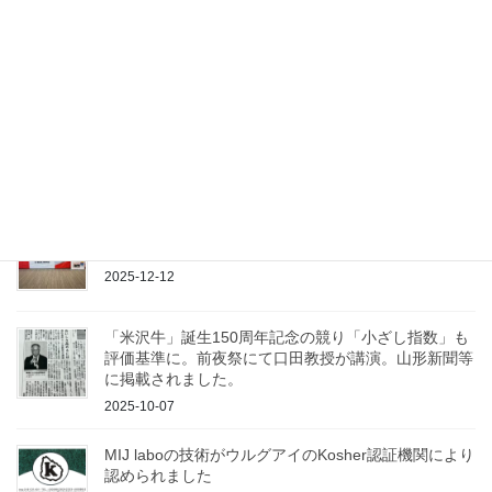
弊社代理店Technobeef社がウルグアイのKosher認証
機関の認証を更新しました
2026-04-21
牛枝肉AI解析技術が取り上げられました（十勝毎日新
聞より）
2026-01-07
「第16回日本動物超音波技術研究会大会」にて出展、
発表して参りました
2025-12-12
「米沢牛」誕生150周年記念の競り「小ざし指数」も
評価基準に。前夜祭にて口田教授が講演。山形新聞等
に掲載されました。
2025-10-07
MIJ laboの技術がウルグアイのKosher認証機関により
認められました