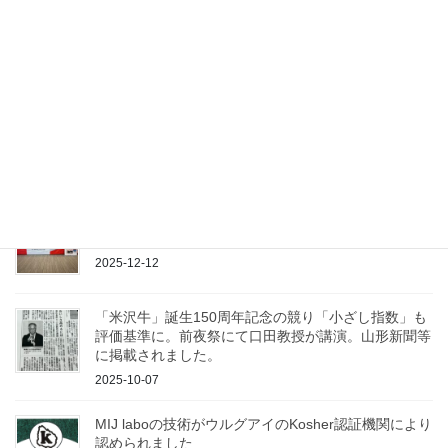
弊社代理店Technobeef社がウルグアイのKosher認証
機関の認証を更新しました
2026-04-21
牛枝肉AI解析技術が取り上げられました（十勝毎日新
聞より）
2026-01-07
「第16回日本動物超音波技術研究会大会」にて出展、
発表して参りました
2025-12-12
「米沢牛」誕生150周年記念の競り「小ざし指数」も
評価基準に。前夜祭にて口田教授が講演。山形新聞等
に掲載されました。
2025-10-07
MIJ laboの技術がウルグアイのKosher認証機関により
認められました